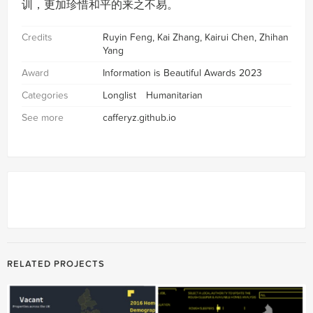
训，更加珍惜和平的来之不易。
Credits
Ruyin Feng, Kai Zhang, Kairui Chen, Zhihan
Yang
Award
Information is Beautiful Awards 2023
Categories
Longlist
Humanitarian
See more
cafferyz.github.io
RELATED PROJECTS