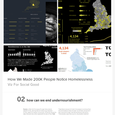
How We Made 200K People Notice Homelessness
Viz For Social Good